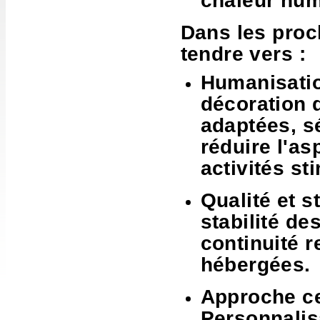
chaleur hum
Dans les proc
tendre vers :
Humanisatio
décoration d
adaptées, sé
réduire l'as
activités st
Qualité et st
stabilité de
continuité r
hébergées.
Approche ce
Personnalis