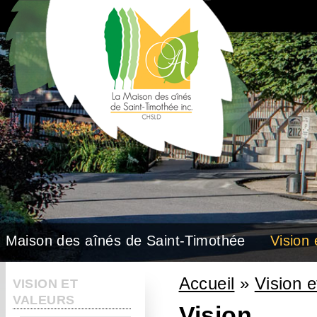
Maison des aînés de Saint-Timothée
Vision 
Accueil
»
Vision e
VISION ET
Vous êtes ici
VALEURS
Vision